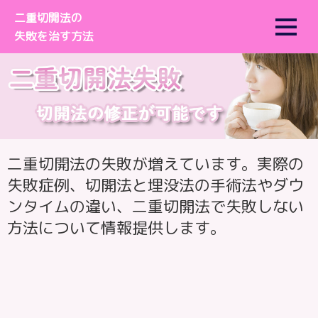
二重切開法の
失敗を治す方法
ナ
コ
ビ
ン
ゲ
テ
ー
ン
シ
ツ
ョ
へ
二重切開法の失敗が増えています。実際の
ン
ス
失敗症例、切開法と埋没法の手術法やダウ
へ
キ
ンタイムの違い、二重切開法で失敗しない
ス
ッ
方法について情報提供します。
キ
プ
ッ
プ