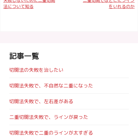
投
失敗しないために二重切開
二重切開ではどこにライン
法について知る
をいれるのか
稿
ナ
ビ
ゲ
記事一覧
ー
シ
切開法の失敗を治したい
ョ
切開法失敗で、不自然な二重になった
ン
切開法失敗で、左右差がある
二重切開法失敗で、ラインが戻った
切開法失敗で二重のラインが太すぎる