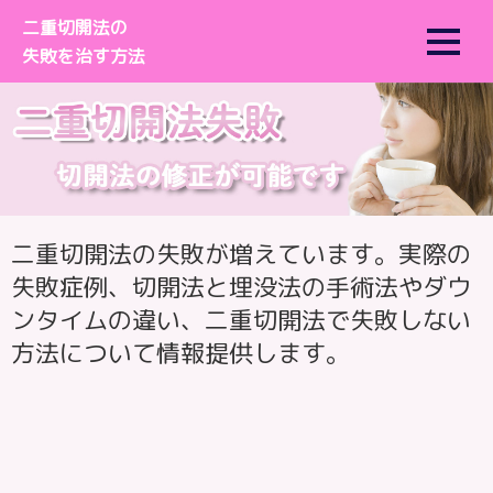
二重切開法の
失敗を治す方法
ナ
コ
ビ
ン
ゲ
テ
ー
ン
シ
ツ
ョ
へ
二重切開法の失敗が増えています。実際の
ン
ス
失敗症例、切開法と埋没法の手術法やダウ
へ
キ
ンタイムの違い、二重切開法で失敗しない
ス
ッ
方法について情報提供します。
キ
プ
ッ
プ