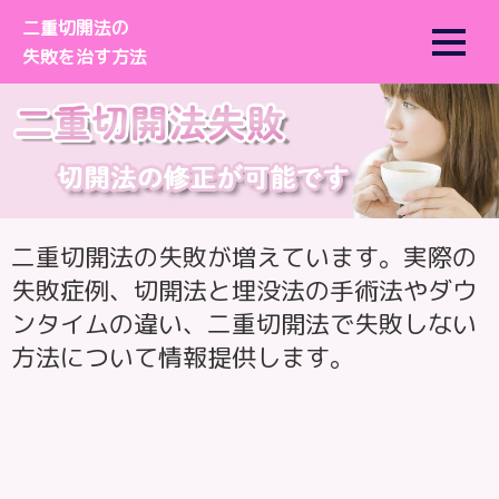
二重切開法の
失敗を治す方法
ナ
コ
ビ
ン
ゲ
テ
ー
ン
シ
ツ
ョ
へ
二重切開法の失敗が増えています。実際の
ン
ス
失敗症例、切開法と埋没法の手術法やダウ
へ
キ
ンタイムの違い、二重切開法で失敗しない
ス
ッ
方法について情報提供します。
キ
プ
ッ
プ